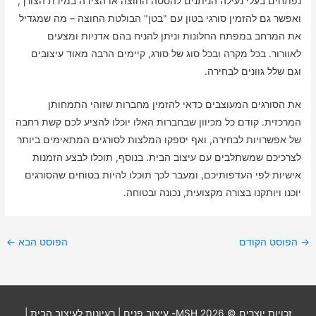
נפתחים בעלי נעילה הניתנים להסטה החוצה או הצידה במידת הצורך,
ואפשר גם להזמין סורגי בטון עם "בטן" הבולטת החוצה – מה שמגדיל
את המרחב במפתח החלונות וניתן להניח בהם אדניות ומצעים
לאוורור. בכל מקרה ובכל סוג של סורג, קיימים הרבה מאוד עיצובים
וגם שלל גוונים לבחירה.
את הסורגים המעוצבים כדאי להזמין מחברות שזוהי התמחותן
המרכזית. קודם כל מכיוון שבחברות האלו יוכלו להציע לכם קשת רחבה
של אפשרויות לבחירה, ואף יספקו המלצות לסורגים המתאימים ביותר
לצרכיכם שמשתלבים עם עיצוב הבית. בנוסף, תוכלו לבצע הזמנות
אישיות לפי העדפותיכם, ומעבר לכך תוכלו להיות בטוחים שהסורגים
יוכנו ויותקנו בצורה מקצועית, נכונה ובטוחה.
→
הפוסט הקודם
הפוסט הבא
←
זכויות יוצרים © 2026
MSH- עיצוב פנים | רעיונות לעיצוב הבית
|