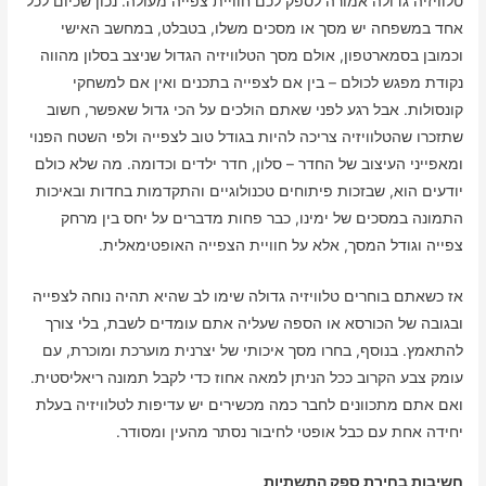
טלוויזיה גדולה אמורה לספק לכם חוויית צפייה מעולה. נכון שכיום לכל
אחד במשפחה יש מסך או מסכים משלו, בטבלט, במחשב האישי
וכמובן בסמארטפון, אולם מסך הטלוויזיה הגדול שניצב בסלון מהווה
נקודת מפגש לכולם – בין אם לצפייה בתכנים ואין אם למשחקי
קונסולות. אבל רגע לפני שאתם הולכים על הכי גדול שאפשר, חשוב
שתזכרו שהטלוויזיה צריכה להיות בגודל טוב לצפייה ולפי השטח הפנוי
ומאפייני העיצוב של החדר – סלון, חדר ילדים וכדומה. מה שלא כולם
יודעים הוא, שבזכות פיתוחים טכנולוגיים והתקדמות בחדות ובאיכות
התמונה במסכים של ימינו, כבר פחות מדברים על יחס בין מרחק
צפייה וגודל המסך, אלא על חוויית הצפייה האופטימאלית.
אז כשאתם בוחרים טלוויזיה גדולה שימו לב שהיא תהיה נוחה לצפייה
ובגובה של הכורסא או הספה שעליה אתם עומדים לשבת, בלי צורך
להתאמץ. בנוסף, בחרו מסך איכותי של יצרנית מוערכת ומוכרת, עם
עומק צבע הקרוב ככל הניתן למאה אחוז כדי לקבל תמונה ריאליסטית.
ואם אתם מתכוונים לחבר כמה מכשירים יש עדיפות לטלוויזיה בעלת
יחידה אחת עם כבל אופטי לחיבור נסתר מהעין ומסודר.
חשיבות בחירת ספק התשתיות