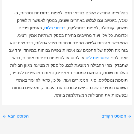
בטלוויזיה החדשה שלכם בוודאי תרצו לצפות בתוכניות וסדרות, ב-
VOD, ביוטיוב וגם לגלוש באתרים שונים, בנוסף לאפשרות לשחק
משחקי קונסולה, לצפות בנטפליקס, ב
דיסני פלוס
, באמזון פריים
וכדומה. כל אלו ועוד מחייבים בחירה בספק תשתיות אמין ורציני,
המאפשר מהירות גלישה מהירה וכמויות מידע גדולות, דבר שיתבטא
בזרימה חלקה של התכנים עם איכויות צפייה גבוהות במיוחד. יחד עם
זאת, לפני
הצטרפות ליס
או להוט או לספקיות רציניות אחרות, כדאי
שתבדקו מהי החבילה המוצעת לכם. כל ספקית מציעה מגוון חבילות
בעלויות שונות, בהתאם למספר הממירים, כמות המכשירים לצפייה,
תוספת נטפליקס, סוגי הממירים ועוד. על כן, כדאי להיעזר באתרי
השוואת מחירים שכבר ביצעו עבורכם את העבודה, ומגישים בנוחות
ובפשטות את החבילות המשתלמות ביותר.
→
הפוסט הקודם
הפוסט הבא
←